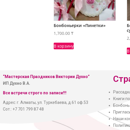
Бонбоньерки «Пинетки»
Б
с
1,700.00
₸
2
В корзину
В
Стр
“Мастерская
Праздников Виктории Духно”
ИП Духно В.А.
Рассадк
Все встречи строго по записи!!!
Книги п
Адрес: г. Алматы, ул. Туркебаева, д.61 оф.53
Бонбонь
Сот.: +7 701 799 87 48
Приглас
Наши ко
Политик