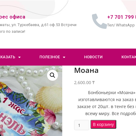
рес офиса
+7 701 799 
маты, ул. Туркебаева, д.61 оф.53 Встречи
Тел/ WhatsApp
го по записи!
АКАЗАТЬ
ПОЛЕЗНОЕ
НОВОСТИ
КОНТА
Моана
2,600.00
₸
Бонбоньерки «Моана» 
изготавливаются на заказ 
заказе от 20шт. в тенге бе
всему миру. Все подроб
В корзину