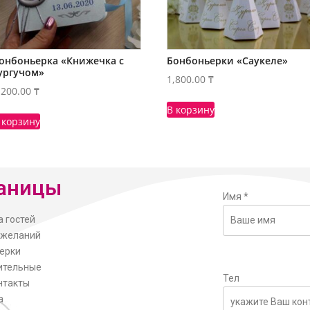
онбоньерка «Книжечка с
Бонбоньерки «Саукеле»
ургучом»
1,800.00
₸
,200.00
₸
В корзину
 корзину
аницы
Имя
*
а гостей
ожеланий
ерки
ительные
Тел
нтакты
а