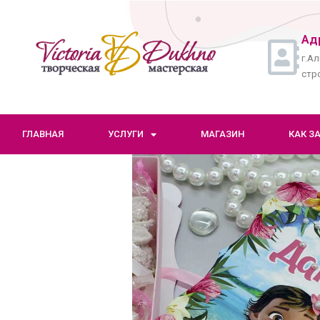
Ад
г.Ал
стро
ГЛАВНАЯ
УСЛУГИ
МАГАЗИН
КАК З