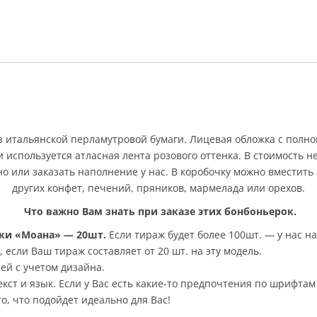
 итальянской перламутровой бумаги. Лицевая обложка с полн
 используется атласная лента розового оттенка. В стоимость н
о или заказать наполнение у нас. В коробочку можно вместить 
других конфет, печений, пряников, мармелада или орехов.
Что важно Вам знать при заказе этих бонбоньерок.
ки «Моана» — 20шт
.
Если тираж будет более 100шт. — у нас н
 если Ваш тираж составляет от 20 шт. на эту модель.
ей с учетом дизайна.
кст и язык. Если у Вас есть какие-то предпочтения по шрифтам
, что подойдет идеально для Вас!