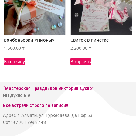
Бонбоньерки «Пионы»
Свиток в пинетке
1,500.00
₸
2,200.00
₸
В корзину
В корзину
“Мастерская
Праздников Виктории Духно”
ИП Духно В.А.
Все встречи строго по записи!!!
Адрес: г. Алматы, ул. Туркебаева, д.61 оф.53
Сот.: +7 701 799 87 48