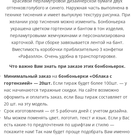
красивой перламутровой дизайнерской бумаги двух
оттенков:голубого и синего. Наружная часть выполнена в
технике тиснения и имеет выпуклую текстуру рисунка. При
желании узор тиснения можно изменить. Бонбоньерка
украшена цветком гортензии и бантом в тон изделия,
перламутровыми жемчужинами и персонализирована
карточкой. При сборке завязывается лентой на бант.
Вместимость коробочки приблизительно 3 конфетки
«Рафаэлло». Очень удобна в транспортировке.
Что важно Вам знать при заказе этих бонбоньерок.
Минимальный заказ
на
бонбоньерки «Облака с
гортензией» — 20шт
.
Если тираж будет более 100шт. — у
нас начинаются тиражные скидки. На сайте возможно
оформить и оплатить заказ, если Ваш тираж составляет от
20 шт. на эту модель.
Срок изготовления — от 5 рабочих дней с учетом дизайна.
Мы можем поменять цвет, логотип, текст и язык. Если у Вас
есть какие-то предпочтения по шрифтам и стилю —
покажите нам! Так нам будет проще подобрать Вам именно