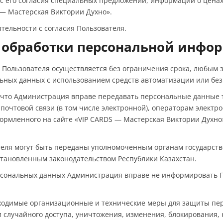
 с его согласия специальных предложений, информации о ценах
 — Мастерская Виктории Духно».
тельности с согласия Пользователя.
и обработки персональной инфо
 Пользователя осуществляется без ограничения срока, любым з
ных данных с использованием средств автоматизации или без 
м, что Администрация вправе передавать персональные данные 
почтовой связи (в том числе электронной), операторам электро
ормленного на сайте «VIP CARDS — Мастерская Виктории Духно»
теля могут быть переданы уполномоченным органам государств
установленным законодательством Республики Казахстан.
ерсональных данных Администрация вправе не информировать П
бходимые организационные и технические меры для защиты п
 случайного доступа, уничтожения, изменения, блокирования, 