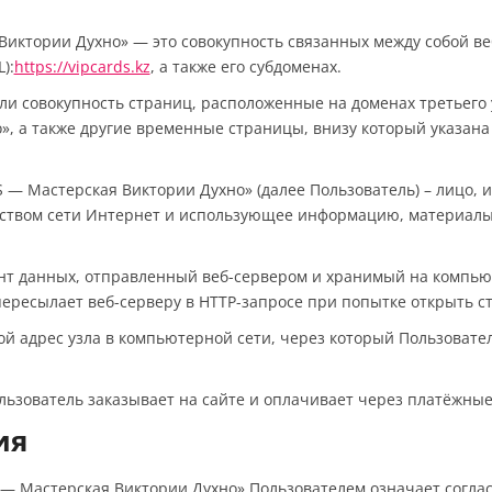
я Виктории Духно» — это совокупность связанных между собой в
):
https://vipcards.kz
, а также его субдоменах.
или совокупность страниц, расположенные на доменах третьего
», а также другие временные страницы, внизу который указан
DS — Мастерская Виктории Духно» (далее Пользователь) – лицо,
дством сети Интернет и использующее информацию, материалы 
ент данных, отправленный веб-сервером и хранимый на компью
пересылает веб-серверу в HTTP-запросе при попытке открыть с
вой адрес узла в компьютерной сети, через который Пользовате
ользователь заказывает на сайте и оплачивает через платёжны
ия
S — Мастерская Виктории Духно» Пользователем означает согла