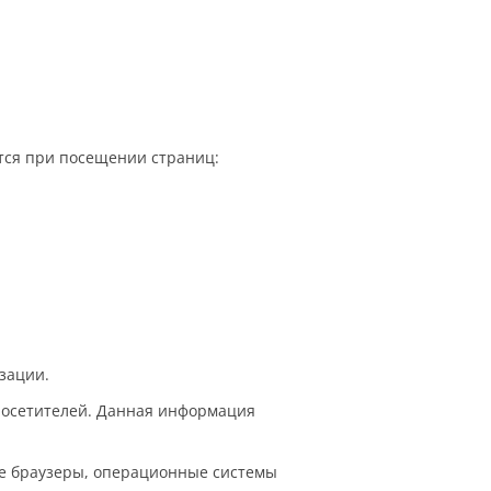
тся при посещении страниц:
зации.
х посетителей. Данная информация
е браузеры, операционные системы