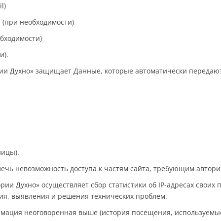
l)
я (при необходимости)
обходимости)
и).
ории Духно» защищает Данные, которые автоматически передаю
ицы).
влечь невозможность доступа к частям сайта, требующим автори
ории Духно» осуществляет сбор статистики об IP-адресах свои
ия, выявления и решения технических проблем.
рмация неоговоренная выше (история посещения, используемы