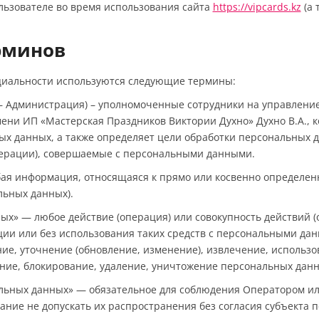
ользователе во время использования сайта
https://vipcards.kz
(а 
рминов
циальности используются следующие термины:
е – Администрация) – уполномоченные сотрудники на управлени
ени ИП «Мастерская Праздников Виктории Духно» Духно В.А., к
х данных, а также определяет цели обработки персональных д
перации), совершаемые с персональными данными.
бая информация, относящаяся к прямо или косвенно определен
льных данных).
ных» — любое действие (операция) или совокупность действий 
ии или без использования таких средств с персональными дан
ие, уточнение (обновление, изменение), извлечение, использо
ание, блокирование, удаление, уничтожение персональных данн
альных данных» — обязательное для соблюдения Оператором и
ние не допускать их распространения без согласия субъекта 