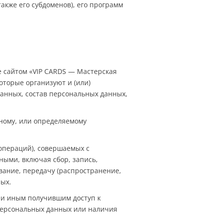
также его субдоменов), его программ
е сайтом «VIP CARDS — Мастерская
оторые организуют и (или)
анных, состав персональных данных,
ному, или определяемому
(операций), совершаемых с
ными, включая сбор, запись,
вание, передачу (распространение,
ых.
ли иным получившим доступ к
персональных данных или наличия