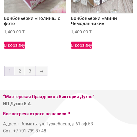
Бонбоньерки «Полина» с
Бонбоньерки «Мини
фото
Чемоданчики»
1,400.00
₸
1,400.00
₸
В корзину
В корзину
1
2
3
→
“Мастерская
Праздников Виктории Духно”
ИП Духно В.А.
Все встречи строго по записи!!!
Адрес: г. Алматы, ул. Туркебаева, д.61 оф.53
Сот.: +7 701 799 87 48