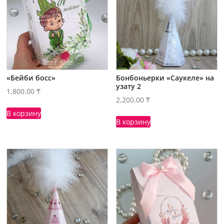
«Бейби босс»
Бонбоньерки «Саукеле» на
узату 2
1,800.00
₸
2,200.00
₸
В корзину
В корзину