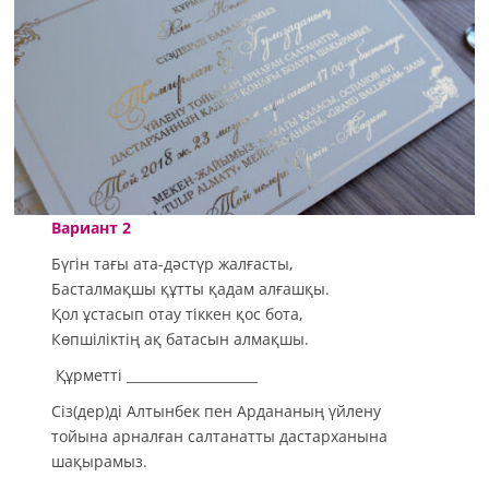
Вариант 2
Бүгін тағы ата-дәстүр жалғасты,
Басталмақшы құтты қадам алғашқы.
Қол ұстасып отау тіккен қос бота,
Көпшіліктің ақ батасын алмақшы.
Құрметті ____________________
Сіз(дер)ді Алтынбек пен Ардананың үйлену
тойына арналған салтанатты дастарханына
шақырамыз.