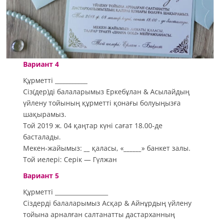
Вариант 4
Құрметті ___________
Сіз(дер)ді балаларымыз Eркебұлан & Асылайдың
үйлену тойының құрметті қонағы болуыңызға
шақырамыз.
Той 2019 ж. 04 қаңтар күні сағат 18.00-де
басталады.
Мекен-жайымыз:
__
қаласы, «
______
» банкет залы.
Той иелері: Серік — Гүлжан
Вариант 5
Құрметті __________________
Сіздерді балаларымыз Асқар & Айнұрдың үйлену
тойына арналған салтанатты дастарханның