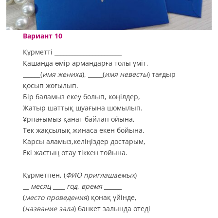
Вариант 10
Құрметті _______________________
Қашанда өмір армандарға толы үміт,
______(
имя жениха
), _____(
имя невесты
) тағдыр
қосып жоғылып.
Бір баламыз екеу болып, көңілдер,
Жатыр шаттық шуағына шомылып.
Ұрпағымыз қанат байлап ойына,
Тек жақсылық жинаса екен бойына.
Қарсы аламыз,келіңіздер достарым,
Екі жастың отау тіккен тойына.
Құрметпен, (
ФИО приглашаемых
)
__
месяц
____
год
,
время
______
(
место проведения
) қонақ үйінде,
(
название зала
) банкет залында өтеді