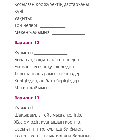
Қосылған қос жүректің дастарханы
Күні: ___________________
Уақыты: _______________
Той иелері: ______________
Мекен жайымыз: __________________
Вариант 12
Құрметті __________________
Болашақ бақытына сеніңіздер,
Екі жас – егіз аққу елі біздер,
Тойына шақырамыз келініздер,
Келіңіздер, ақ бата беріңіздер
Мекен жайымыз: ________________
Вариант 13
Құрметті __________________
Шақырамыз тойымызға келіңіз,
Жас өмірдің қуанышын көріңіз,
Әсем әннің толқуында би билет,
Көңілді кештің сый қонағы болыңыз.