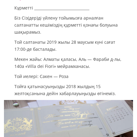
Кұрметті ______________________________
Біз Сіз(дер)ді үйлену тойымызға арналған
салтанатты кешіміздің құрметті қонағы болуына
шақырамыз.
Той салтанаты 2019 жылы 28 маусым күні сағат
17:00-де басталады.
Мекен жайы: Алматы қаласы, Аль — Фараби д-лы,
140а «Villa dei Fiori» мейрамханасы.
Той иелері: Сакен — Роза
Тойға қатынасуыңызды 2018 жылдың 15
желтоқсанына дейін хабарлауыңызды өтінеміз.