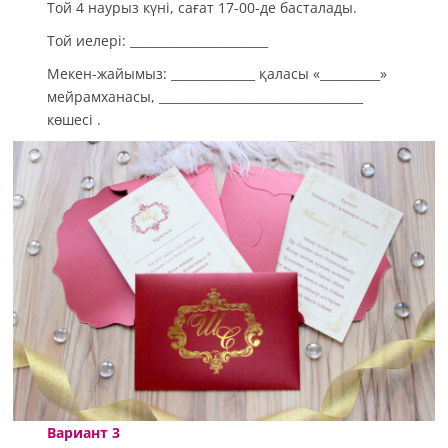
Той 4 наурыз күні, сағат 17-00-де басталады.
Той иелері: _______________________
Мекен-жайымыз: ______________ қаласы «__________»
мейрамханасы, __________________________________
көшесі .
Вариант 3