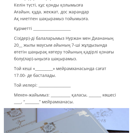
Келін түсті, құс қонды қолымызға
Ағайын, құда, жекжат, дос жарандар
Ақ ниетпен шақырамыз тойымызға.
Құрметті _____________________
Сіз(дер)-ді балаларымыз Нуржан мен Диананың
20__ жылы маусым айының 7-ші жұлдызында
өтетін шаңырақ көтеру тойының қадірлі қонағы
болу(лар)-ыңызға шақырамыз.
Той кеші «__________» мейрамханасында сағат
17.00- де басталады.
Той иелері: __________________
Мекен-жайымыз: ___________ қаласы, _______ көшесі
____, “________” мейрамханасы.