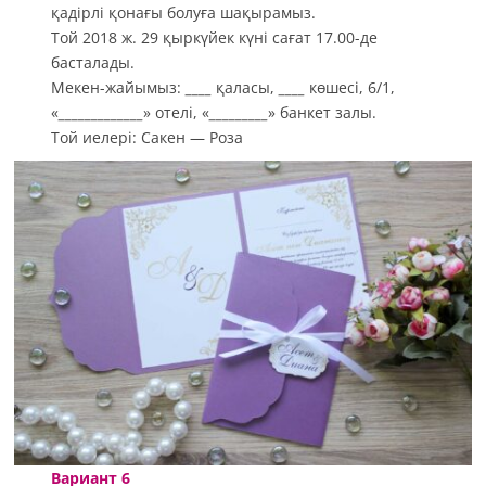
қадірлі қонағы болуға шақырамыз.
Той 2018 ж. 29 қыркүйек күні сағат 17.00-де
басталады.
Мекен-жайымыз:
____
қаласы,
____
көшесі, 6/1,
«
_____________
» отелі, «
_________
» банкет залы.
Той иелері: Сакен — Роза
Вариант 6