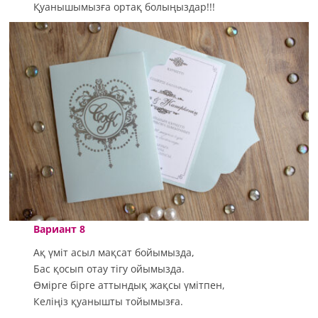
Қуанышымызға ортақ болыңыздар!!!
Вариант 8
Ақ үміт асыл мақсат бойымызда,
Бас қосып отау тігу ойымызда.
Өмірге бірге аттындық жақсы үмітпен,
Келіңіз қуанышты тойымызға.