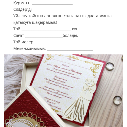
Құрметті ________________________
Сіз(дер)ді __________________________
Үйлену тойына арналған салтанатты дастарханға
қатысуға шақырамыз!
Той _____________________________ күні
Сағат ______________________болады.
Той иелері ______________________________
Мекенжайымыз: ___________________________