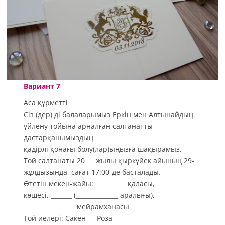
Вариант 7
Аса құрметті ­­­­­­­____________________
Сіз (дер) ді балаларымыз Еркін мен Алтынайдың
үйлену тойына арналған салтанатты
дастарқанымыздың
қадірлі қонағы болу(лар)ыңызға шақырамыз.
Той салтанаты 20___ жылы қыркүйек айының 29-
жұлдызында, сағат 17:00-де басталады.
Өтетін мекен-жайы: __________ қаласы,_____________
көшесі, _______ (______________ аралығы),
_________________ мейрамханасы
Той иелері: Сакен — Роза