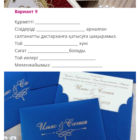
Вариант 9
Құрметті ________________________
Сіз(дер)ді __________________________ арналған
салтанатты дастарханға қатысуға шақырамыз.
Той _____________________________ күні
Сағат ______________________болады.
Той иелері ______________________________
Мекенжайымыз: ___________________________