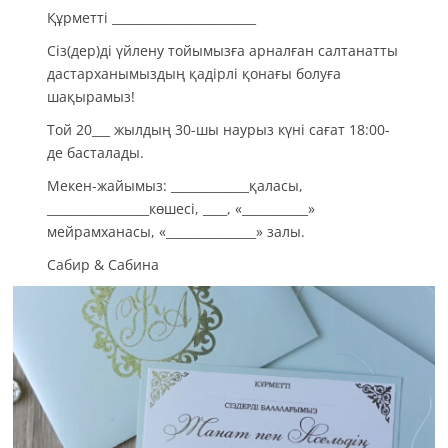
Құрметті ________________________
Сіз(дер)ді үйлену тойымызға арналған салтанатты
дастарханымыздың қадірлі қонағы болуға
шақырамыз!
Той 20___ жылдың 30-шы наурыз күні сағат 18:00-
де басталады.
Мекен-жайымыз: _____________қаласы,
_________________көшесі, ____, «___________»
мейрамханасы, «_______________» залы.
Сабир & Сабина