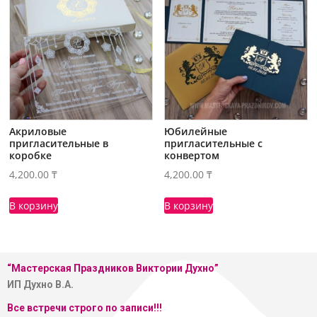
Акриловые
Юбилейные
пригласительные в
пригласительные с
коробке
конвертом
4,200.00
₸
4,200.00
₸
В корзину
В корзину
“Мастерская
Праздников Виктории Духно”
ИП Духно В.А.
Все встречи строго по записи!!!