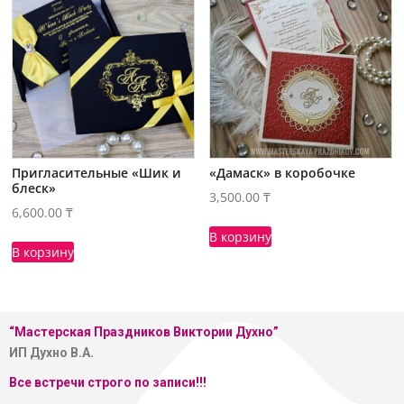
Пригласительные «Шик и
«Дамаск» в коробочке
блеск»
3,500.00
₸
6,600.00
₸
В корзину
В корзину
“Мастерская
Праздников Виктории Духно”
ИП Духно В.А.
Все встречи строго по записи!!!