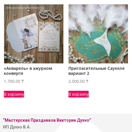
«Акварель» в ажурном
Пригласительные Саукеле
конверте
вариант 2
1,700.00
₸
2,000.00
₸
В корзину
В корзину
“Мастерская
Праздников Виктории Духно”
ИП Духно В.А.