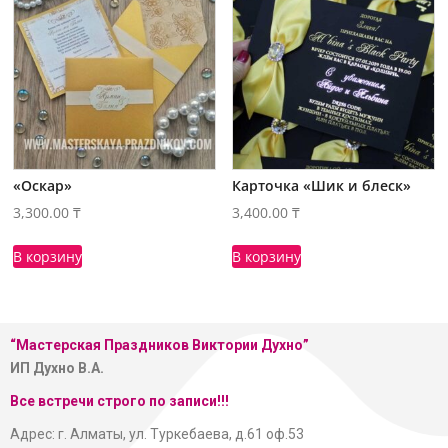
«Оскар»
Карточка «Шик и блеск»
3,300.00
₸
3,400.00
₸
В корзину
В корзину
“Мастерская
Праздников Виктории Духно”
ИП Духно В.А.
Все встречи строго по записи!!!
Адрес: г. Алматы, ул. Туркебаева, д.61 оф.53