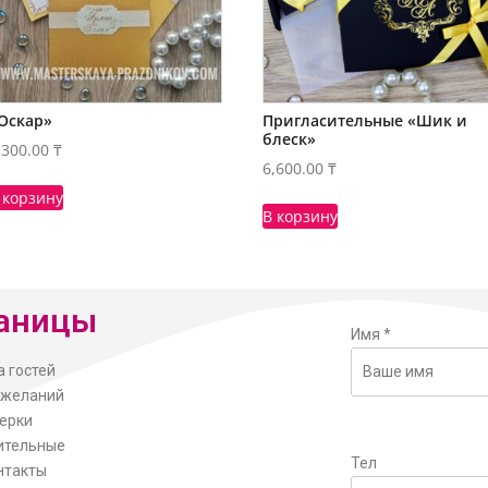
Оскар»
Пригласительные «Шик и
блеск»
,300.00
₸
6,600.00
₸
 корзину
В корзину
аницы
Имя
*
а гостей
ожеланий
ерки
ительные
Тел
нтакты