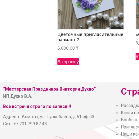
Цветочные пригласительные
«
вариант 2
3
5,000.00
₸
В
В корзину
Стр
“Мастерская
Праздников Виктории Духно”
ИП Духно В.А.
Рассадк
Все встречи строго по записи!!!
Книги п
Адрес: г. Алматы, ул. Туркебаева, д.61 оф.53
Бонбонь
Сот.: +7 701 799 87 48
Приглас
Наши ко