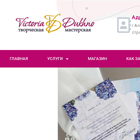
Ад
г.Ал
стро
ГЛАВНАЯ
УСЛУГИ
МАГАЗИН
КАК З