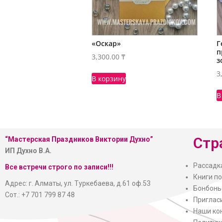
«Оскар»
Г
п
3,300.00
₸
з
3
В корзину
В
Стр
“Мастерская
Праздников Виктории Духно”
ИП Духно В.А.
Рассадк
Все встречи строго по записи!!!
Книги п
Адрес: г. Алматы, ул. Туркебаева, д.61 оф.53
Бонбонь
Сот.: +7 701 799 87 48
Приглас
Наши ко