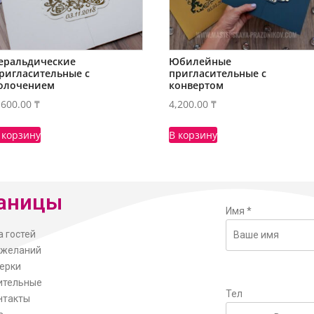
еральдические
Юбилейные
ригласительные с
пригласительные с
олочением
конвертом
,600.00
₸
4,200.00
₸
 корзину
В корзину
аницы
Имя
*
а гостей
ожеланий
ерки
ительные
Тел
нтакты