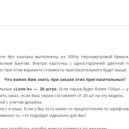
ерте без клапана выполнены из 300гр перламутровой бумаги
сным бантом. Внутри карточка с односторонней цветной п
о при этом варианте стоимость пригласительного будет выше.
Что важно Вам знать при заказе этих пригласительных?
ельные
«Love is»
—
20 штук
.
Если тираж будет более 100шт — 
ть заказ, если Ваш тираж составляет от 20 шт на эту модель.
ей с учетом дизайна.
кст и язык. Если у Вас есть какие-то предпочтения по шрифтам
менно то, что подойдет идеально для Вас!
жно подобрать коробку вместо конверта по желанию.