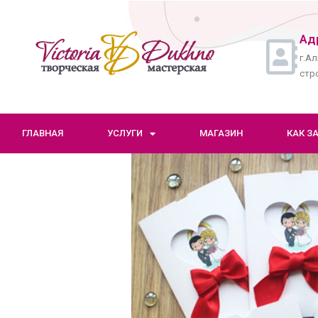
Ад
г.Ал
стро
ГЛАВНАЯ
УСЛУГИ
МАГАЗИН
КАК З