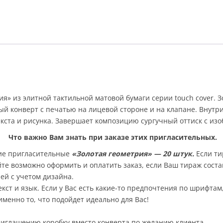
я» из элитной тактильной матовой бумаги серии touch cover.
й конверт с печатью на лицевой стороне и на клапане. Внутри
кста и рисунка. Завершает композицию сургучный оттиск с из
Что важно Вам знать при заказе этих пригласительных.
ие пригласительные
«Золотая геометрия» —
20 штук.
Если ти
те возможно оформить и оплатить заказ, если Ваш тираж состав
ей с учетом дизайна.
кст и язык. Если у Вас есть какие-то предпочтения по шрифтам
менно то, что подойдет идеально для Вас!
риглашению коробку вместо конверта по желанию клиента.