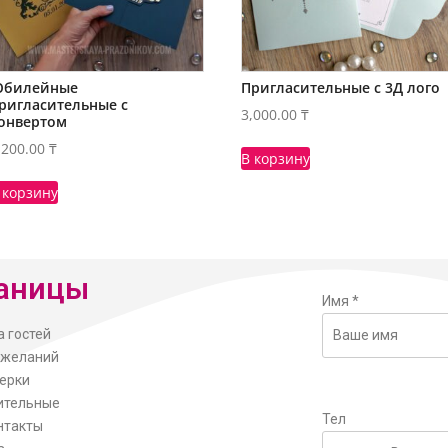
билейные
Пригласительные с 3Д лого
ригласительные с
3,000.00
₸
онвертом
,200.00
₸
В корзину
 корзину
аницы
Имя
*
а гостей
ожеланий
ерки
ительные
Тел
нтакты