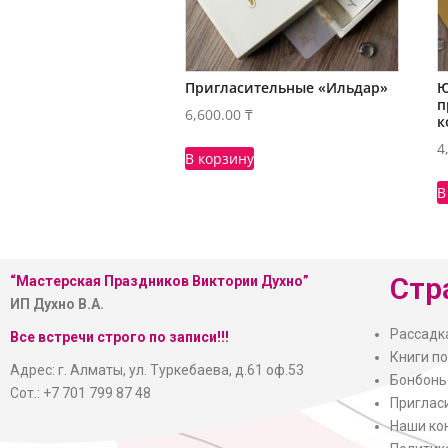
Пригласительные «Ильдар»
Ю
п
6,600.00
₸
к
4
В корзину
В
Стр
“Мастерская
Праздников Виктории Духно”
ИП Духно В.А.
Рассадк
Все встречи строго по записи!!!
Книги п
Адрес: г. Алматы, ул. Туркебаева, д.61 оф.53
Бонбонь
Сот.: +7 701 799 87 48
Приглас
Наши ко