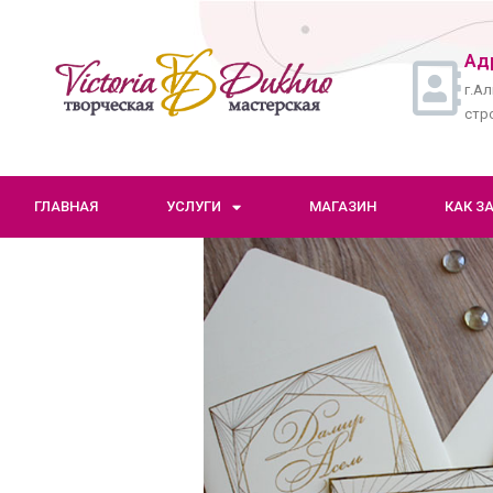
Ад
г.Ал
стро
ГЛАВНАЯ
УСЛУГИ
МАГАЗИН
КАК З