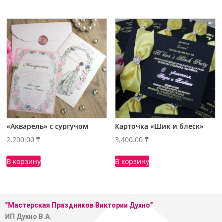
«Акварель» с сургучом
Карточка «Шик и блеск»
2,200.00
₸
3,400.00
₸
В корзину
В корзину
“Мастерская
Праздников Виктории Духно”
ИП Духно В.А.