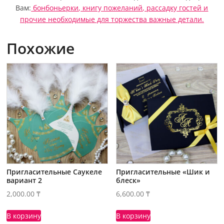
Вам:
бонбоньерки
,
книгу пожеланий
,
рассадку гостей
и
прочие необходимые для торжества важные детали.
Похожие
Пригласительные Саукеле
Пригласительные «Шик и
вариант 2
блеск»
2,000.00
₸
6,600.00
₸
В корзину
В корзину