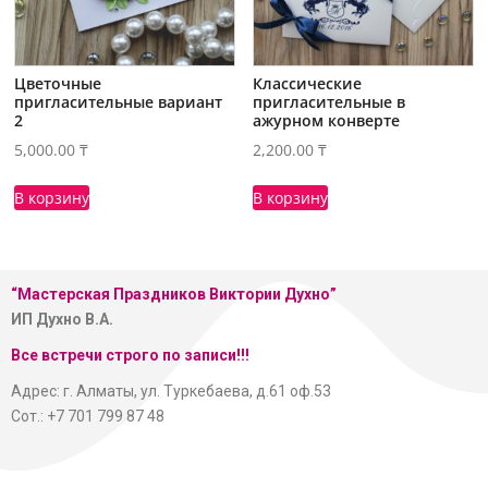
Цветочные
Классические
пригласительные вариант
пригласительные в
2
ажурном конверте
5,000.00
₸
2,200.00
₸
В корзину
В корзину
“Мастерская
Праздников Виктории Духно”
ИП Духно В.А.
Все встречи строго по записи!!!
Адрес: г. Алматы, ул. Туркебаева, д.61 оф.53
Сот.: +7 701 799 87 48