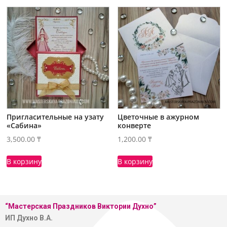
Пригласительные на узату
Цветочные в ажурном
«Сабина»
конверте
3,500.00
₸
1,200.00
₸
В корзину
В корзину
“Мастерская
Праздников Виктории Духно”
ИП Духно В.А.