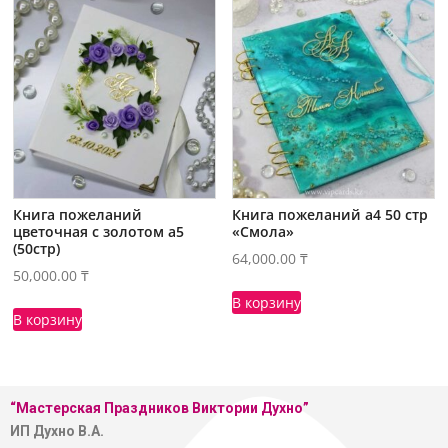
Книга пожеланий
Книга пожеланий а4 50 стр
цветочная с золотом а5
«Смола»
(50стр)
64,000.00
₸
50,000.00
₸
В корзину
В корзину
“Мастерская
Праздников Виктории Духно”
ИП Духно В.А.