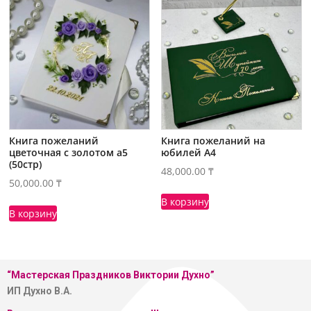
Книга пожеланий
Книга пожеланий на
цветочная с золотом а5
юбилей А4
(50стр)
48,000.00
₸
50,000.00
₸
В корзину
В корзину
“Мастерская
Праздников Виктории Духно”
ИП Духно В.А.