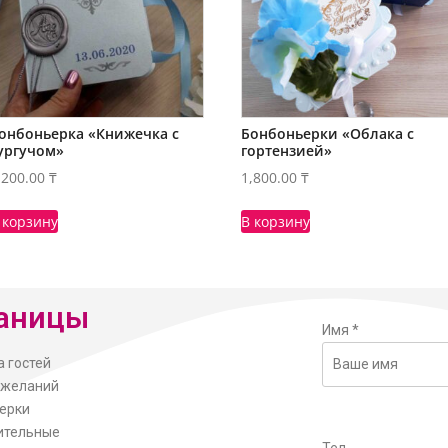
онбоньерка «Книжечка с
Бонбоньерки «Облака с
ургучом»
гортензией»
,200.00
₸
1,800.00
₸
 корзину
В корзину
аницы
Имя
*
а гостей
ожеланий
ерки
ительные
Тел