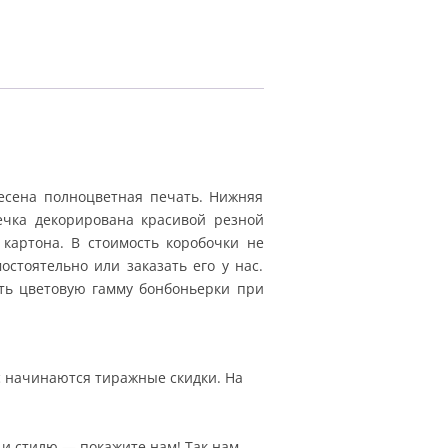
есена полноцветная печать. Нижняя
ечка декорирована красивой резной
 картона. В стоимость коробочки не
стоятельно или заказать его у нас.
ть цветовую гамму бонбоньерки при
ас начинаются тиражные скидки. На
 и стилю — покажите нам! Так нам