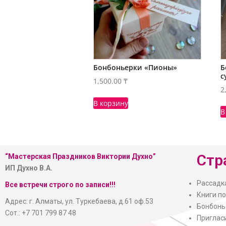
Бонбоньерки «Пионы»
Б
с
1,500.00
₸
2
В корзину
В
Стр
“Мастерская
Праздников Виктории Духно”
ИП Духно В.А.
Рассадк
Все встречи строго по записи!!!
Книги п
Адрес: г. Алматы, ул. Туркебаева, д.61 оф.53
Бонбонь
Сот.: +7 701 799 87 48
Приглас