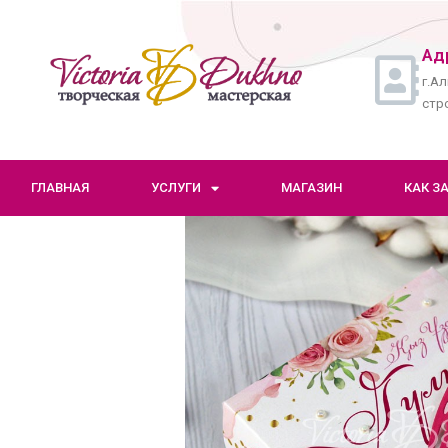
Ад
г.Ал
стро
ГЛАВНАЯ
УСЛУГИ
МАГАЗИН
КАК З