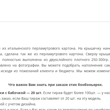
 из итальянского перламутрового картона. На крышечку нан
ка, сделана так же из перламутрового картона. Сверху крыш
 полностью выполнена из двухслойного плотного 250-300гр.
авлено на фотографии. Вы можете подобрать наполнение само
исходя из пожеланий клиента и бюджета. Мы можем измени
Что важно Вам знать при заказе этих бонбоньерок.
ки с бабочкой — 20 шт.
Если тираж будет более 100шт. — у н
заказ, если Ваш тираж составляет от 20 шт. на эту модель.
ей с учетом дизайна.
кст и язык. Если у Вас есть какие-то предпочтения по шрифтам