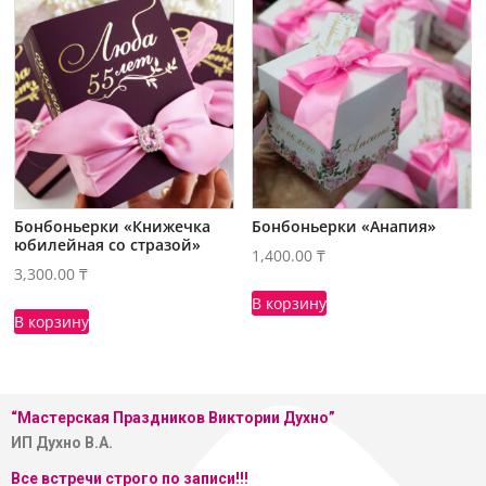
Бонбоньерки «Книжечка
Бонбоньерки «Анапия»
юбилейная со стразой»
1,400.00
₸
3,300.00
₸
В корзину
В корзину
“Мастерская
Праздников Виктории Духно”
ИП Духно В.А.
Все встречи строго по записи!!!