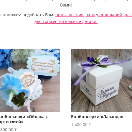
Вами!
да поможем подобрать Вам:
приглашения ,
книгу пожеланий
,
рас
для торжества важные детали.
онбоньерки «Облака с
Бонбоньерки «Лаванда»
ортензией»
1,400.00
₸
,800.00
₸