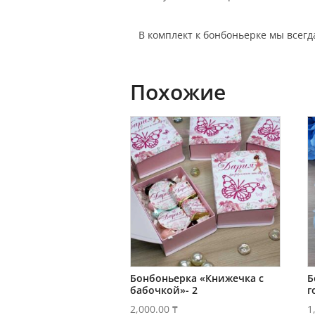
В комплект к бонбоньерке мы всег
Похожие
Бонбоньерка «Книжечка с
Б
бабочкой»- 2
г
2,000.00
₸
1