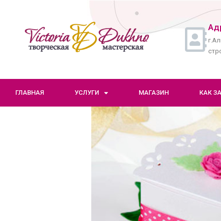
Ад
г.Ал
стро
ГЛАВНАЯ
УСЛУГИ
МАГАЗИН
КАК З