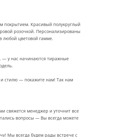
ым покрытием. Красивый полукруглый
тровой розочкой. Персонализированы
 в любой цветовой гамме.
. — у нас начинаются тиражные
одель.
 и стилю — покажите нам! Так нам
Вами свяжется менеджер и уточнит все
остались вопросы — Вы всегда можете
чу! Мы всегда будем рады встрече с