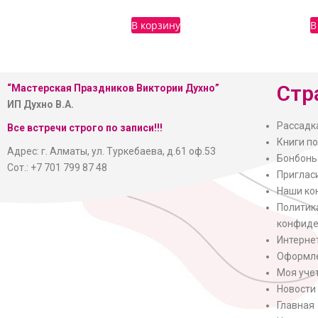
В корзину
В
Стр
“Мастерская
Праздников Виктории Духно”
ИП Духно В.А.
Рассадк
Все встречи строго по записи!!!
Книги п
Адрес: г. Алматы, ул. Туркебаева, д.61 оф.53
Бонбонь
Сот.: +7 701 799 87 48
Приглас
Наши ко
Политик
конфиде
Интерне
Оформле
Моя уче
Новости
Главная