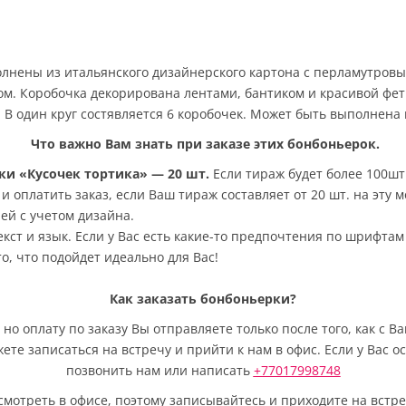
олнены из итальянского дизайнерского картона с перламутров
м. Коробочка декорирована лентами, бантиком и красивой фе
. В один круг состявляется 6 коробочек. Может быть выполнена
Что важно Вам знать при заказе этих бонбоньерок.
ки «Кусочек тортика» — 20 шт
.
Если тираж будет более 100шт
 оплатить заказ, если Ваш тираж составляет от 20 шт. на эту м
ей с учетом дизайна.
кст и язык. Если у Вас есть какие-то предпочтения по шрифтам
, что подойдет идеально для Вас!
Как заказать бонбоньерки?
но оплату по заказу Вы отправляете только после того, как с 
жете записаться на встречу и прийти к нам в офис. Если у Вас 
позвонить нам или написать
+77017998748
отреть в офисе, поэтому записывайтесь и приходите на встре