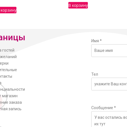
В корзину
 корзину
аницы
Имя
*
а гостей
ожеланий
ерки
ительные
Тел
нтакты
а
нциальности
т магазин
ние заказа
Сообщение
*
тная запись