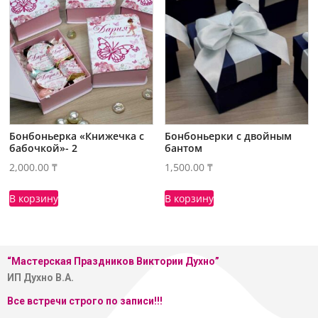
Бонбоньерка «Книжечка с
Бонбоньерки с двойным
бабочкой»- 2
бантом
2,000.00
₸
1,500.00
₸
В корзину
В корзину
“Мастерская
Праздников Виктории Духно”
ИП Духно В.А.
Все встречи строго по записи!!!