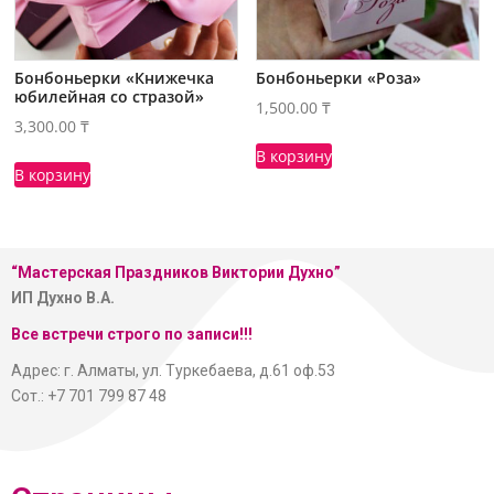
Бонбоньерки «Книжечка
Бонбоньерки «Роза»
юбилейная со стразой»
1,500.00
₸
3,300.00
₸
В корзину
В корзину
“Мастерская
Праздников Виктории Духно”
ИП Духно В.А.
Все встречи строго по записи!!!
Адрес: г. Алматы, ул. Туркебаева, д.61 оф.53
Сот.: +7 701 799 87 48