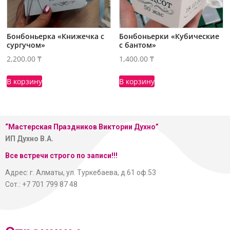
Бонбоньерка «Книжечка с
Бонбоньерки «Кубические
сургучом»
с бантом»
2,200.00
₸
1,400.00
₸
В корзину
В корзину
“Мастерская
Праздников Виктории Духно”
ИП Духно В.А.
Все встречи строго по записи!!!
Адрес: г. Алматы, ул. Туркебаева, д.61 оф.53
Сот.: +7 701 799 87 48