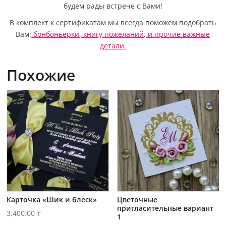
будем рады встрече с Вами!
В комплект к сертификатам мы всегда поможем подобрать
Вам:
бонбоньерки
,
книгу пожеланий
,
и прочие важные
детали.
Похожие
Карточка «Шик и блеск»
Цветочные
пригласительные вариант
3,400.00
₸
1