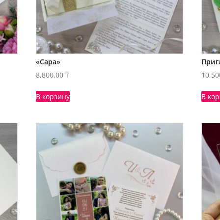
«Сара»
Приг
8,800.00
₸
10,50
В корзину
В ко