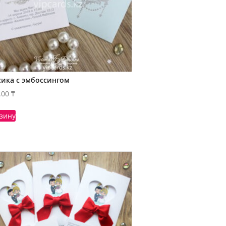
сика с эмбоссингом
.00
₸
рзину