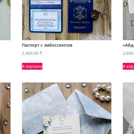
Паспорт с эмбоссингом
«Айд
2,400.00
₸
2,600
В корзину
В ко