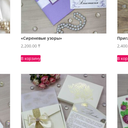
«Сиреневые узоры»
Приг
2,200.00
₸
2,400
В корзину
В ко