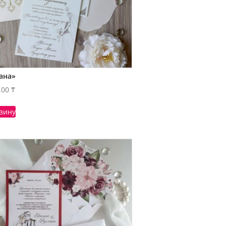
ана»
.00
₸
рзину