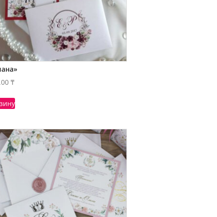
лана»
.00
₸
рзину