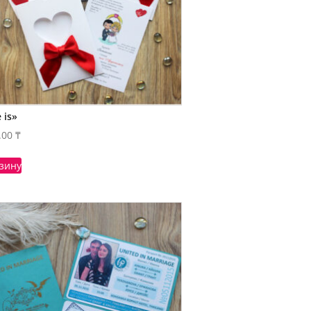
 is»
.00
₸
рзину