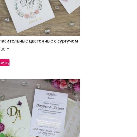
ласительные цветочные с сургучом
.00
₸
рзину