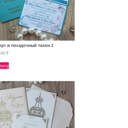
орт и посадочный талон 2
.00
₸
рзину