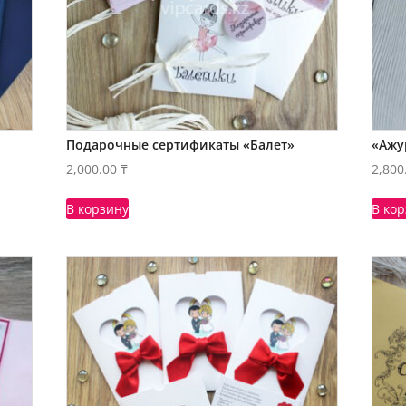
Подарочные сертификаты «Балет»
«Ажу
2,000.00
₸
2,800
В корзину
В ко