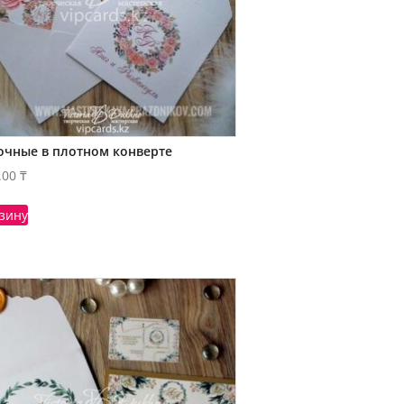
очные в плотном конверте
.00
₸
рзину