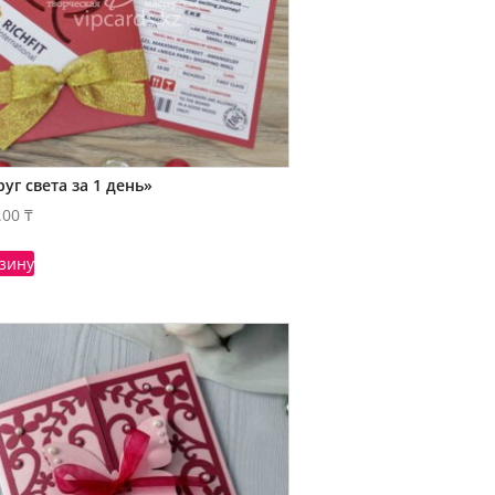
уг света за 1 день»
.00
₸
рзину