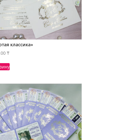
отая классика»
.00
₸
рзину