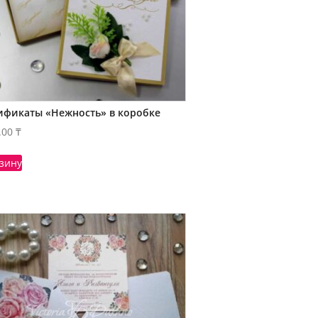
ификаты «Нежность» в коробке
.00
₸
рзину