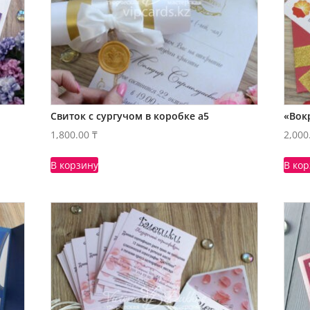
Свиток с сургучом в коробке а5
«Вокр
1,800.00
₸
2,000
В корзину
В ко