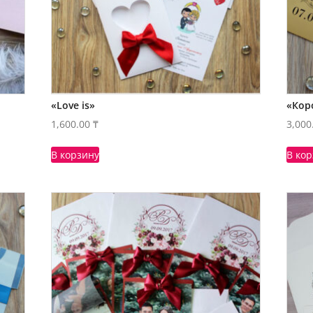
«Love is»
«Кор
1,600.00
₸
3,000
В корзину
В ко