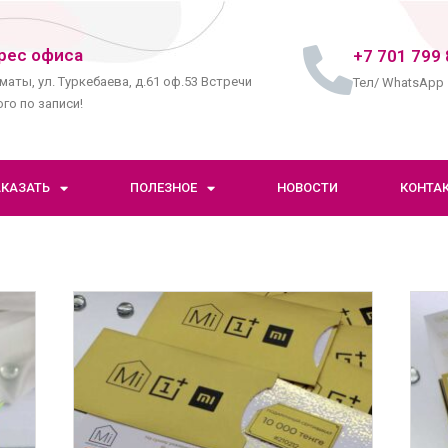
рес офиса
+7 701 799 
маты, ул. Туркебаева, д.61 оф.53 Встречи
Тел/ WhatsApp
го по записи!
АКАЗАТЬ
ПОЛЕЗНОЕ
НОВОСТИ
КОНТА