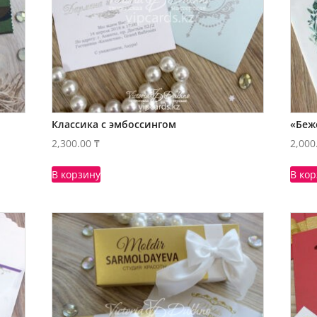
Классика с эмбоссингом
«Беж
2,300.00
₸
2,000
В корзину
В ко