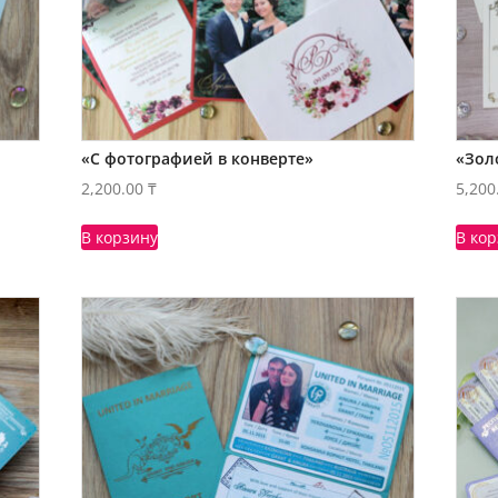
«С фотографией в конверте»
«Зол
2,200.00
₸
5,200
В корзину
В ко