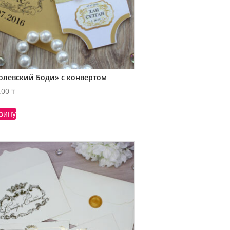
олевский Боди» с конвертом
.00
₸
рзину