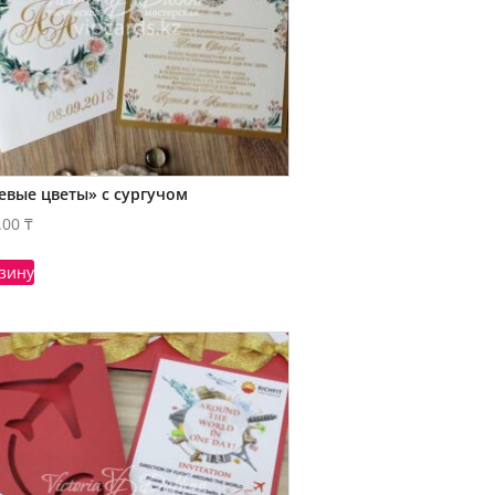
евые цветы» с сургучом
.00
₸
рзину