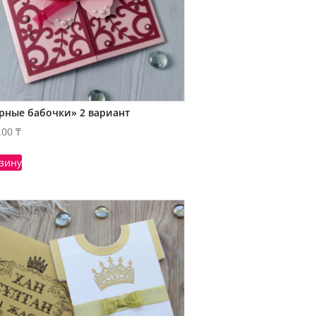
рные бабочки» 2 вариант
.00
₸
рзину