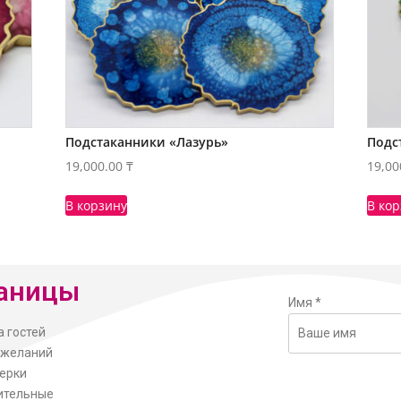
Подстаканники «Лазурь»
Подс
19,000.00
₸
19,00
В корзину
В ко
аницы
Имя
*
а гостей
ожеланий
ерки
ительные