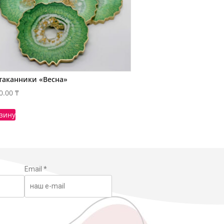
таканники «Весна»
0.00
₸
рзину
Email
*