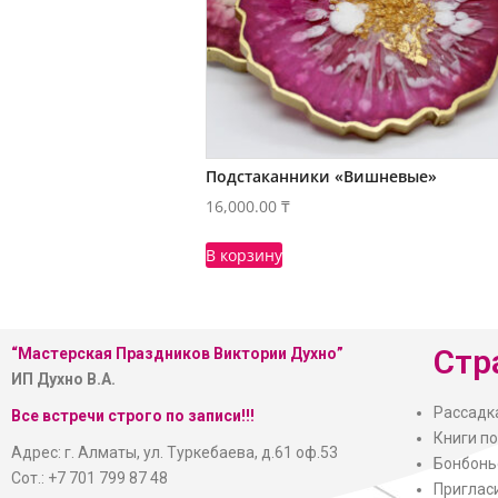
Подстаканники «Вишневые»
16,000.00
₸
В корзину
Стр
“Мастерская
Праздников Виктории Духно”
ИП Духно В.А.
Рассадк
Все встречи строго по записи!!!
Книги п
Адрес: г. Алматы, ул. Туркебаева, д.61 оф.53
Бонбонь
Сот.: +7 701 799 87 48
Приглас