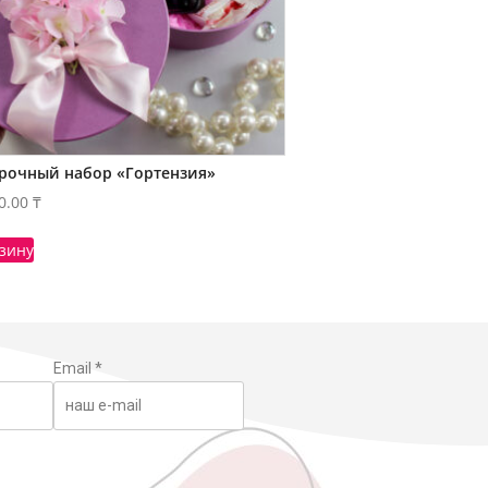
рочный набор «Гортензия»
0.00
₸
рзину
Email
*