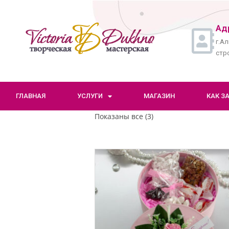
Ад
г.Ал
стро
ГЛАВНАЯ
УСЛУГИ
МАГАЗИН
КАК З
Показаны все (3)