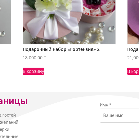
Подарочный набор «Гортензия» 2
Пода
18,000.00
₸
21,00
В корзину
В ко
аницы
Имя
*
а гостей
ожеланий
ерки
ительные