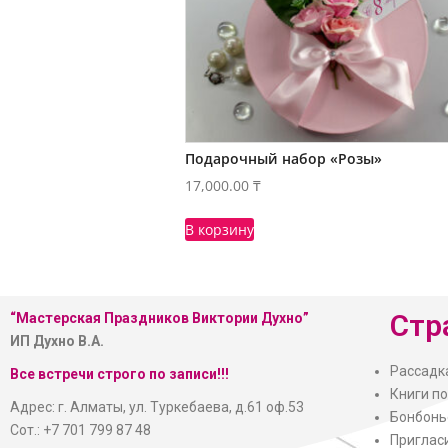
Подарочный набор «Розы»
17,000.00
₸
В корзину
Стр
“Мастерская
Праздников Виктории Духно”
ИП Духно В.А.
Рассадк
Все встречи строго по записи!!!
Книги п
Адрес: г. Алматы, ул. Туркебаева, д.61 оф.53
Бонбонь
Сот.: +7 701 799 87 48
Приглас