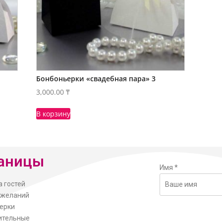
Бонбоньерки «свадебная пара» 3
3,000.00
₸
В корзину
аницы
Имя
*
а гостей
ожеланий
ерки
ительные