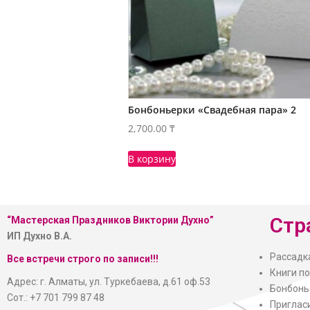
Бонбоньерки «Свадебная пара» 2
2,700.00
₸
В корзину
Стр
“Мастерская
Праздников Виктории Духно”
ИП Духно В.А.
Рассадк
Все встречи строго по записи!!!
Книги п
Адрес: г. Алматы, ул. Туркебаева, д.61 оф.53
Бонбонь
Сот.: +7 701 799 87 48
Приглас