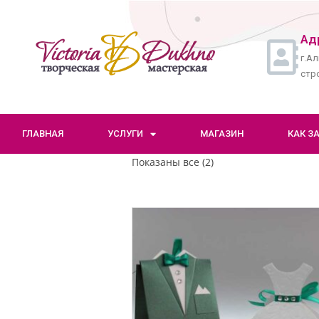
Ад
г.Ал
стро
ГЛАВНАЯ
УСЛУГИ
МАГАЗИН
КАК З
Показаны все (2)