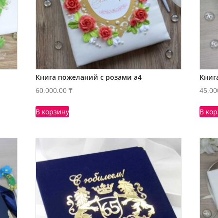
Книга пожеланий с розами а4
Книг
60,000.00
₸
45,00
В корзину
В ко