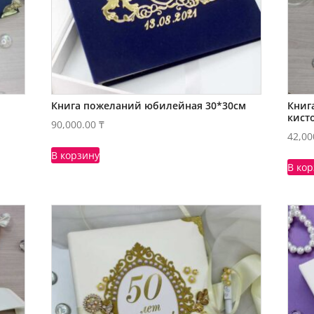
Книга пожеланий юбилейная 30*30см
Книг
кист
90,000.00
₸
42,00
В корзину
В ко