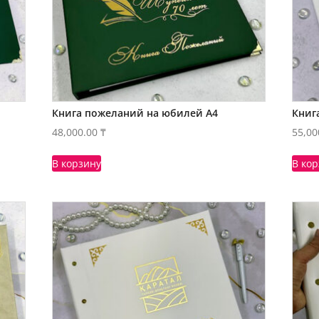
Книга пожеланий на юбилей А4
Книг
48,000.00
₸
55,00
В корзину
В ко