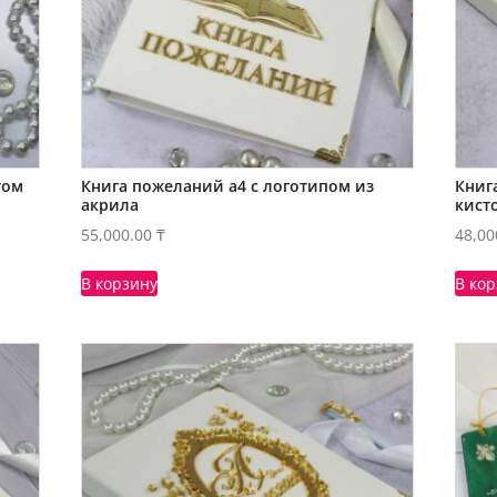
том
Книга пожеланий а4 с логотипом из
Книг
акрила
кист
55,000.00
₸
48,00
В корзину
В ко