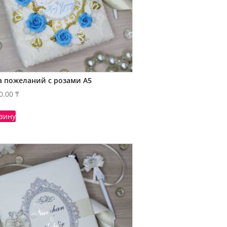
а пожеланий с розами А5
0.00
₸
рзину