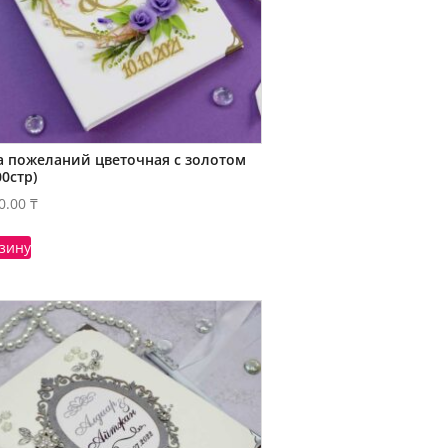
а пожеланий цветочная с золотом
00стр)
0.00
₸
рзину