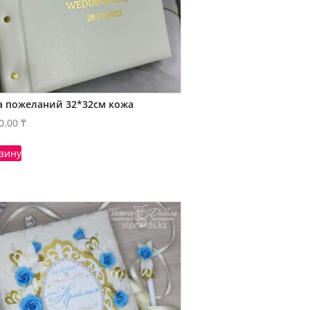
а пожеланий 32*32см кожа
0.00
₸
рзину