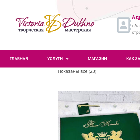
Ад
г.Ал
стро
ГЛАВНАЯ
УСЛУГИ
МАГАЗИН
КАК З
Показаны все (23)