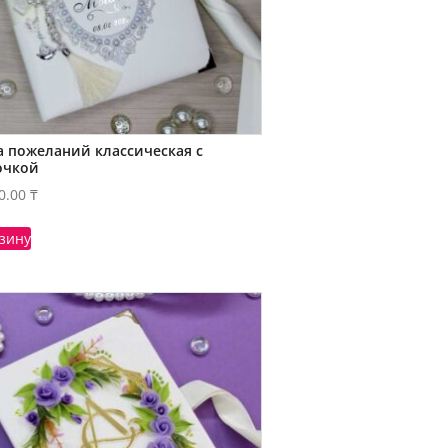
а пожеланий классическая с
очкой
0.00
₸
рзину