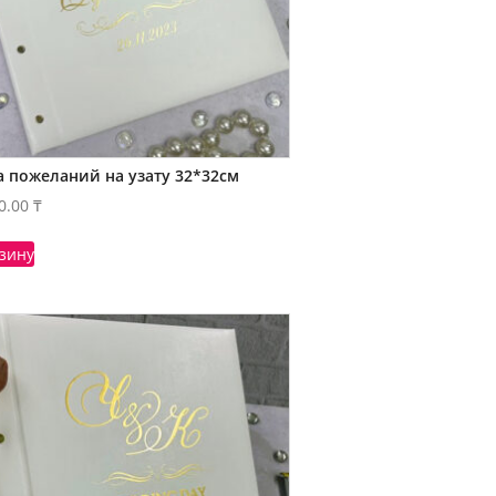
а пожеланий на узату 32*32см
0.00
₸
рзину