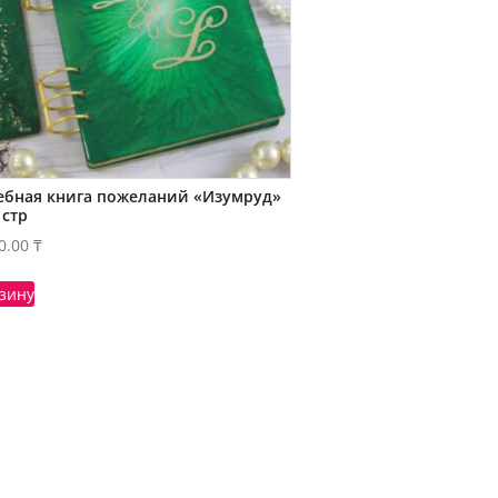
ебная книга пожеланий «Изумруд»
 стр
0.00
₸
рзину