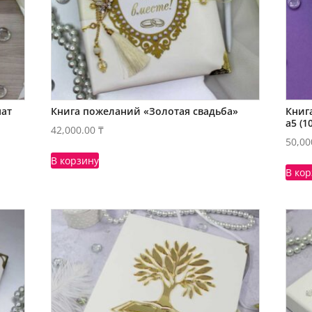
мат
Книга пожеланий «Золотая свадьба»
Книг
а5 (1
42,000.00
₸
50,00
В корзину
В ко