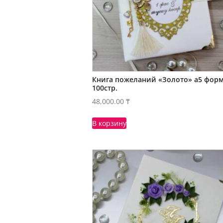
Книга пожеланий «Золото» а5 фор
100стр.
48,000.00
₸
В корзину