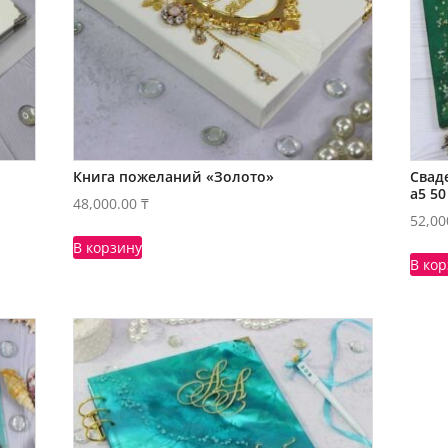
Книга пожеланий «Золото»
Свад
а5 50
48,000.00
₸
52,00
В корзину
В ко