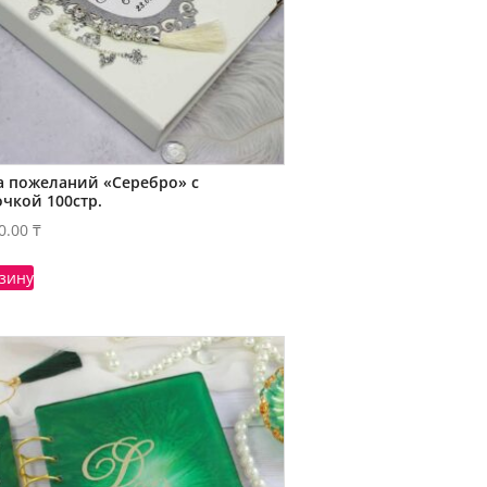
а пожеланий «Серебро» с
очкой 100стр.
0.00
₸
рзину