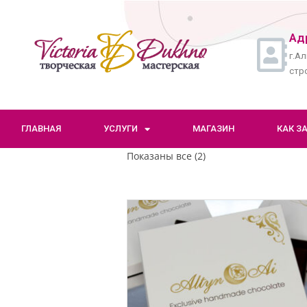
Ад
г.Ал
стро
ГЛАВНАЯ
УСЛУГИ
МАГАЗИН
КАК З
Показаны все (2)