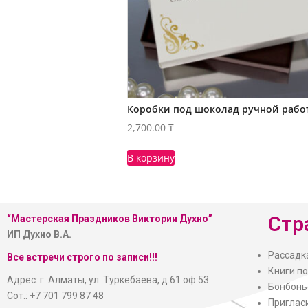
Коробки под шоколад ручной рабо
2,700.00
₸
В корзину
Стр
“Мастерская
Праздников Виктории Духно”
ИП Духно В.А.
Рассадк
Все встречи строго по записи!!!
Книги п
Адрес: г. Алматы, ул. Туркебаева, д.61 оф.53
Бонбонь
Сот.: +7 701 799 87 48
Приглас