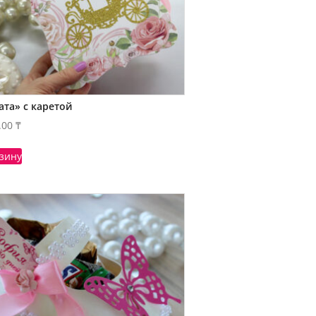
ата» с каретой
.00
₸
рзину