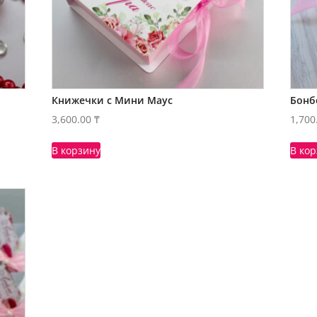
Книжечки с Мини Маус
Бонб
3,600.00
₸
1,700
В корзину
В ко