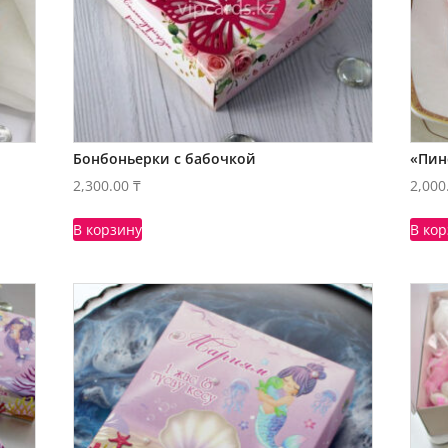
Бонбоньерки с бабочкой
«Пин
2,300.00
₸
2,000
В корзину
В ко