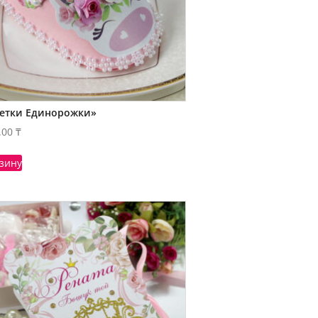
етки Единорожки»
.00
₸
рзину