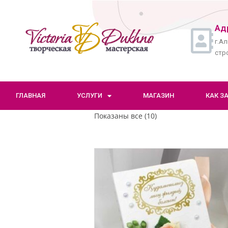
Ад
г.Ал
стро
ГЛАВНАЯ
УСЛУГИ
МАГАЗИН
КАК З
Показаны все (10)