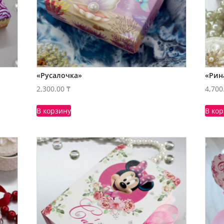
«Русалочка»
«Рин
2,300.00
₸
4,700
В корзину
В ко