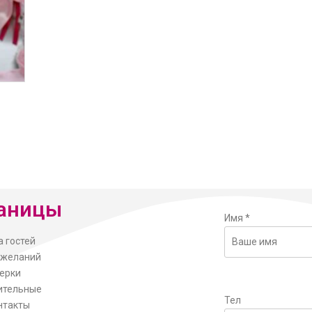
аницы
Имя
*
а гостей
ожеланий
ерки
ительные
Тел
нтакты