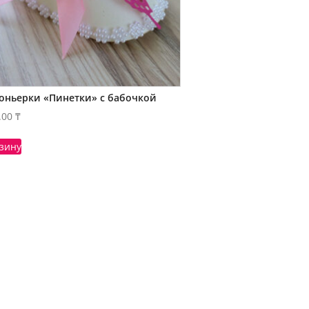
оньерки «Пинетки» с бабочкой
.00
₸
рзину