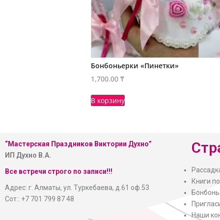
Бонбоньерки «Пинетки»
1,700.00
₸
В корзину
Стр
“Мастерская
Праздников Виктории Духно”
ИП Духно В.А.
Рассадк
Все встречи строго по записи!!!
Книги п
Адрес: г. Алматы, ул. Туркебаева, д.61 оф.53
Бонбонь
Сот.: +7 701 799 87 48
Приглас
Наши ко