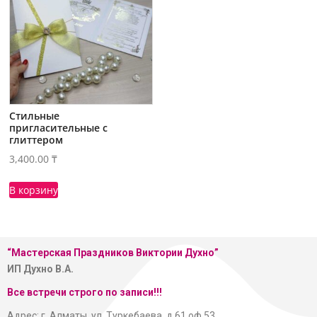
Стильные
пригласительные с
глиттером
3,400.00
₸
В корзину
“Мастерская
Праздников Виктории Духно”
ИП Духно В.А.
Все встречи строго по записи!!!
Адрес: г. Алматы, ул. Туркебаева, д.61 оф.53