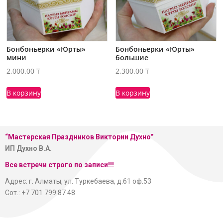
Бонбоньерки «Юрты»
Бонбоньерки «Юрты»
мини
большие
2,000.00
₸
2,300.00
₸
В корзину
В корзину
“Мастерская
Праздников Виктории Духно”
ИП Духно В.А.
Все встречи строго по записи!!!
Адрес: г. Алматы, ул. Туркебаева, д.61 оф.53
Сот.: +7 701 799 87 48