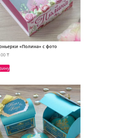
оньерки «Полина» с фото
.00
₸
рзину