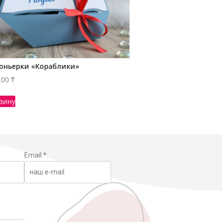
оньерки «Кораблики»
.00
₸
рзину
Email
*