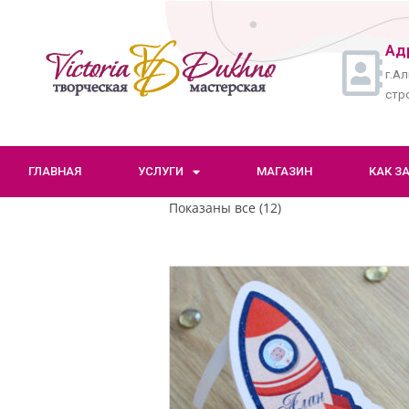
Ад
г.Ал
стро
ГЛАВНАЯ
УСЛУГИ
МАГАЗИН
КАК З
Показаны все (12)