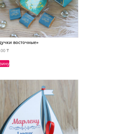
дучки восточные»
.00
₸
рзину