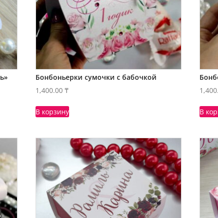
ь»
Бонбоньерки сумочки с бабочкой
Бонб
1,400.00
₸
1,400
В корзину
В ко