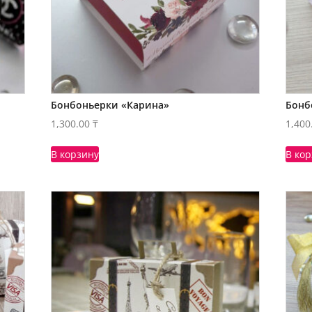
Бонбоньерки «Карина»
Бонб
1,300.00
₸
1,400
В корзину
В ко