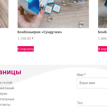
Бонбоньерки «Сундучки»
Бонб
1,100.00
₸
1,400
В корзину
В ко
аницы
Имя
*
а гостей
ожеланий
ерки
ительные
Тел
нтакты