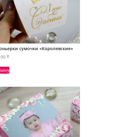
оньерки сумочки «Королевские»
.00
₸
рзину