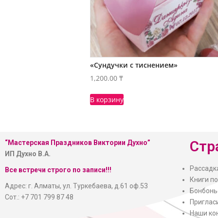
«Сундучки с тиснением»
1,200.00
₸
В корзину
Стр
“Мастерская
Праздников Виктории Духно”
ИП Духно В.А.
Рассадк
Все встречи строго по записи!!!
Книги п
Адрес: г. Алматы, ул. Туркебаева, д.61 оф.53
Бонбонь
Сот.: +7 701 799 87 48
Приглас
Наши ко