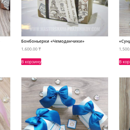
»
Бонбоньерки «Чемоданчики»
«Сун
1,600.00
₸
1,500
В корзину
В ко