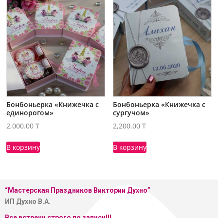
Бонбоньерка «Книжечка с
Бонбоньерка «Книжечка с
единорогом»
сургучом»
2,000.00
₸
2,200.00
₸
В корзину
В корзину
“Мастерская
Праздников Виктории Духно”
ИП Духно В.А.
Все встречи строго по записи!!!