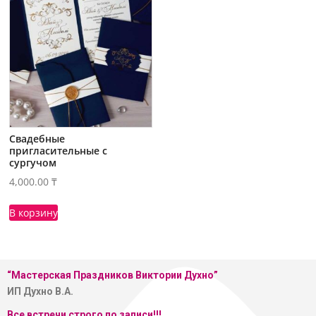
Свадебные
пригласительные с
сургучом
4,000.00
₸
В корзину
“Мастерская
Праздников Виктории Духно”
ИП Духно В.А.
Все встречи строго по записи!!!