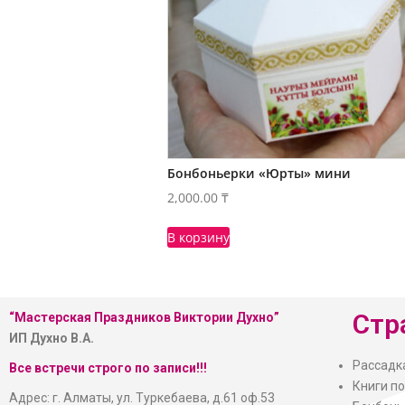
Бонбоньерки «Юрты» мини
2,000.00
₸
В корзину
Стр
“Мастерская
Праздников Виктории Духно”
ИП Духно В.А.
Рассадк
Все встречи строго по записи!!!
Книги п
Адрес: г. Алматы, ул. Туркебаева, д.61 оф.53