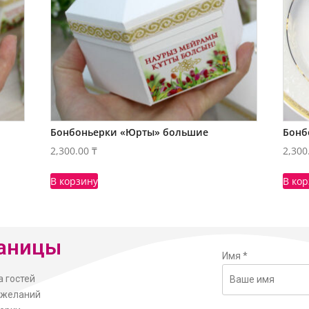
Бонбоньерки «Юрты» большие
Бонб
2,300.00
₸
2,300
В корзину
В ко
аницы
Имя
*
а гостей
ожеланий