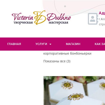
Ад
г.Ал
стро
ГЛАВНАЯ
УСЛУГИ
МАГАЗИН
КАК З
корпоративные бонбоньерки
Показаны все (3)