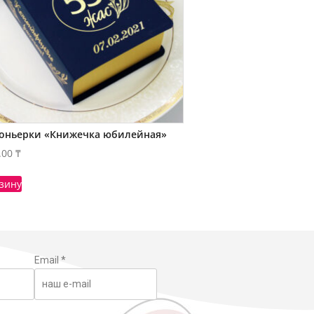
оньерки «Книжечка юбилейная»
.00
₸
рзину
Email
*